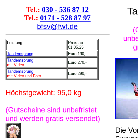
Tel.:
030 - 536 87 12
T
Tel.:
0171 - 528 87 97
bfsv@fwf.de
(
unbe
Leistung
Preis ab
g
01.05.25
Tandemsprung
Euro 190,-
Tandemsprung
Euro 270,-
mit Video
Tandemsprung
Euro 290,-
mit Video und Foto
Höchstgewicht: 95,0 kg
(Gutscheine sind unbefristet
und werden gratis versendet)
Die Vo