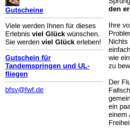
Sprung
den er
Gutscheine
Ihre v
Viele werden Ihnen für dieses
Proble
Erlebnis
viel Glück
wünschen.
Nichts 
Sie werden
viel Glück
erleben!
einfac
Gutschein für
wie ein
Tandemspringen und UL-
zu bew
fliegen
Der Fl
bfsv@fwf.de
Fallsch
gemein
ein pa
einem 
Freihei