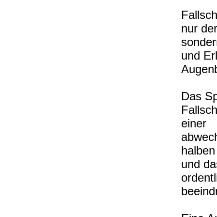
Fallsch
nur de
sonder
und Er
Augenb
Das Sp
Fallsch
einer
abwech
halben
und da
ordentl
beeind